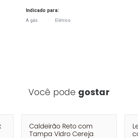
Indicado para:
A gás
Elétrico
Você pode
gostar
k
Caldeirão Reto com
L
Tampa Vidro Cereja
c