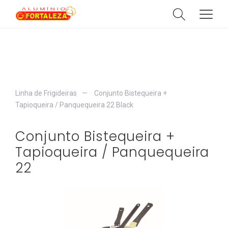
HOME
SOBRE
Linha de Frigideiras
Conjunto Bistequeira +
CATÁLOGO
Tapioqueira / Panquequeira 22 Black
CATEGORIAS
Conjunto Bistequeira +
PRODUTOS
Tapioqueira / Panquequeira
CONTATO
22