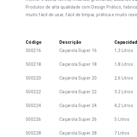
Produtos de alta qualidade com Design Prático, fabrica
muito fácil de usar, fácil de limpar, prática e muito resi
Código
Descrição
Capacida
500216
Caçarola Super 16
1,3 Litros
500218
Caçarola Super 18
1,8 Litros
500220
Caçarola Super 20
2,6 Litros
500222
Caçarola Super 22
3.2 Litros
500224
Caçarola Super 24
4,2 Litros
500226
Caçarola Super 26
5 Litros
500228
Caçarola Super 28
7 Litros